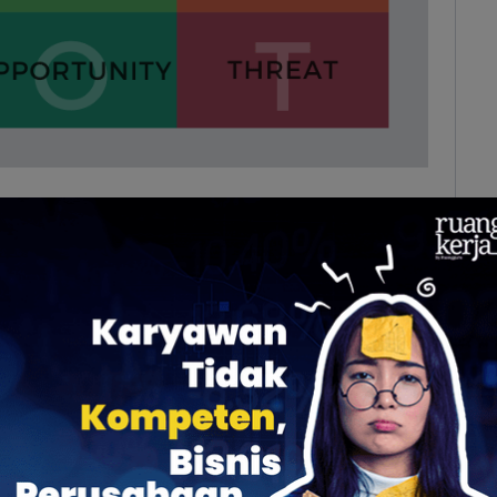
an membuat matriks empat kotak (SWOT Matrix)
ikut ini:
imiliki oleh perusahaan Anda dari dalam yang
nternal positif).
a yang unggul, merek yang terkenal, sumber daya
trategis untuk menjalankan usaha, atau teknologi