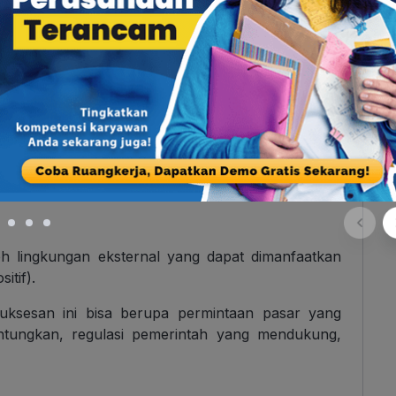
dimiliki oleh perusahaan Anda dari dalam yang
ternal negatif).
asa yang kurang kompetitif, merek yang kurang
ng terampil, lokasi yang kurang menguntungkan,
leh lingkungan eksternal yang dapat dimanfaatkan
itif).
ksesan ini bisa berupa permintaan pasar yang
tungkan, regulasi pemerintah yang mendukung,