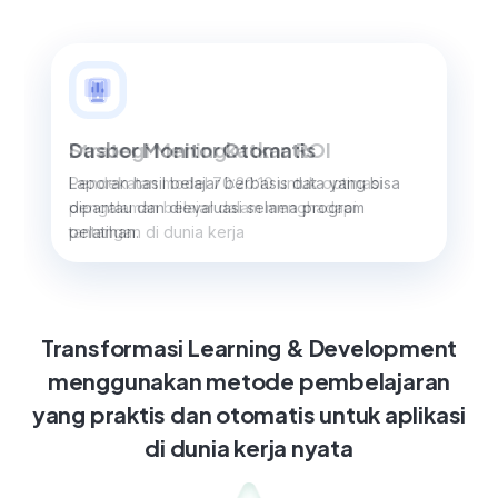
LinkedIn Learning
Pengaturan Konten Belajar
Strategi Meningkatkan ROI
Dasbor Monitor Otomatis
Katalog Konten
Skill Academy
Partner resmi LinkedIn Learning di
Sistem pengaturan konten dan pengguna
Pendekatan model 70:20:10 untuk optimasi
Laporan hasil belajar berbasis data yang bisa
Pelatihan menggunakan konten eksklusif yang
Tersedia
500+
kelas dengan berbagai
Indonesia. Akses ke
16.000+
aktivitas
yang mudah digunakan dengan platform CMS
pengalaman belajar dalam menghadapi
dipantau dan dievaluasi selama program
sudah disediakan pada platform ruangkerja.
topik pelatihan yang disampaikan
pembelajaran berkualitas yang diakui di
tantangan di dunia kerja
pelatihan.
langsung oleh para ahli dari berbagai
seluruh dunia.
industri di Indonesia
Transformasi Learning & Development
menggunakan metode pembelajaran
yang praktis dan otomatis untuk aplikasi
di dunia kerja nyata