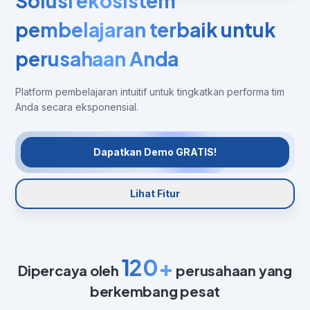
Solusi ekosistem
pembelajaran terbaik untuk
perusahaan Anda
Platform pembelajaran intuitif untuk tingkatkan performa tim
Anda secara eksponensial.
Dapatkan Demo GRATIS!
Lihat Fitur
120+
Dipercaya oleh
perusahaan yang
berkembang pesat