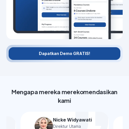
Dapatkan Demo GRATIS!
Mengapa mereka merekomendasikan
kami
Nicke Widyawati
Direktur Utama