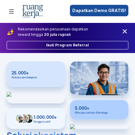
Dapatkan Demo GRATIS!
Rekomendasikan perusahaan dapatkan
reward hingga
20 juta rupiah
Ikuti Program Referral
25.000+
Aktivitas pembelajaran
5.000+
Mitra perusahaan & lembaga
1.000.000+
Pengguna aktif