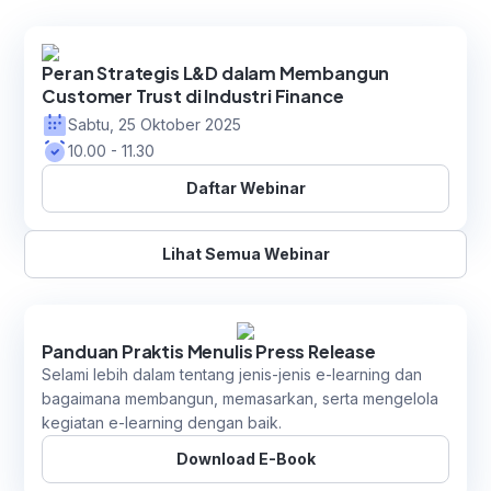
Peran Strategis L&D dalam Membangun
Customer Trust di Industri Finance
Sabtu, 25 Oktober 2025
10.00 - 11.30
Daftar Webinar
Lihat Semua Webinar
Panduan Praktis Menulis Press Release
Selami lebih dalam tentang jenis-jenis e-learning dan
bagaimana membangun, memasarkan, serta mengelola
kegiatan e-learning dengan baik.
Download E-Book