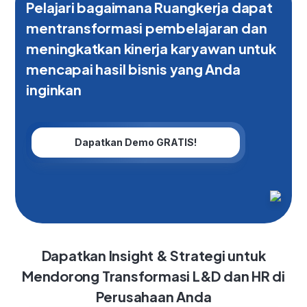
Pelajari bagaimana Ruangkerja dapat
mentransformasi pembelajaran dan
meningkatkan kinerja karyawan untuk
mencapai hasil bisnis yang Anda
inginkan
Dapatkan Demo GRATIS!
Dapatkan Insight & Strategi untuk
Mendorong Transformasi L&D dan HR di
Perusahaan Anda