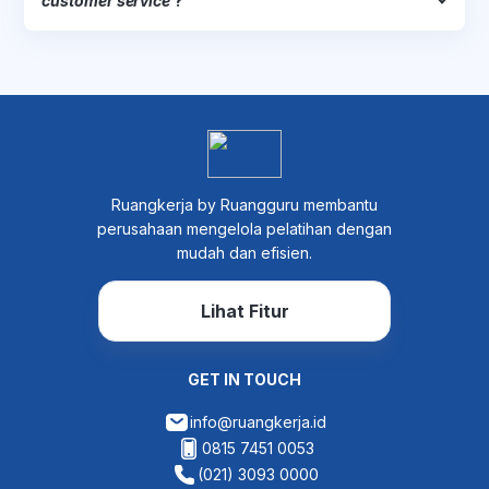
customer service
?
Ya. Anda dapat menghubungi tim
customer service
ruangkerja melalui channel:
Email: info@ruangkerja.id
Telepon: 021-28543000 (Ekstensi 5)
Instagram: @ruangkerja
Apps: Fitur
Hubungi Kami
pada menu
Profil
Ruangkerja by Ruangguru membantu
perusahaan mengelola pelatihan dengan
mudah dan efisien.
Lihat Fitur
GET IN TOUCH
info@ruangkerja.id
0815 7451 0053
(021) 3093 0000