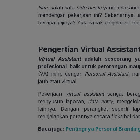
Nah,
salah satu
side hustle
yang belakangan
mendengar pekerjaan ini? Sebenarnya,
berapa gajinya? Yuk, simak penjelasan leng
Pengertian Virtual Assistan
Virtual Assistant
adalah seseorang ya
profesional, baik untuk perorangan ma
(VA) mirip dengan
Personal Assistant
, na
jauh atau virtual.
Pekerjaan
virtual assistant
sangat berag
menyusun laporan,
data entry
, mengelol
lainnya. Dengan perangkat seperti la
menjalankan perannya secara fleksibel dar
Baca juga:
Pentingnya Personal Branding