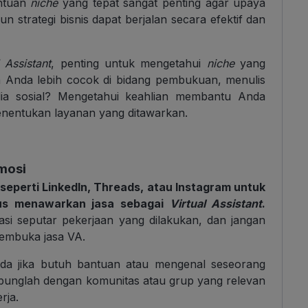
entuan
niche
yang tepat sangat penting agar upaya
trategi bisnis dapat berjalan secara efektif dan
l Assistant
, penting untuk mengetahui
niche
yang
h Anda lebih cocok di bidang pembukuan, menulis
ia sosial? Mengetahui keahlian membantu Anda
enentukan layanan yang ditawarkan.
mosi
eperti LinkedIn, Threads, atau Instagram untuk
us menawarkan jasa sebagai
Virtual Assistant
.
asi seputar pekerjaan yang dilakukan, dan jangan
embuka jasa VA.
da jika butuh bantuan atau mengenal seseorang
abunglah dengan komunitas atau grup yang relevan
rja.