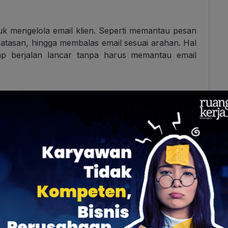
uk mengelola email klien. Seperti memantau pesan
atasan, hingga membalas email sesuai arahan. Hal
tap berjalan lancar tanpa harus memantau email
 pemilik
brand,
seorang VA mungkin juga diminta
 Tugasnya seperti membalas komentar dan pesan,
gan, atau memantau interaksi audiens agar akun
en
uat atau mengedit berbagai jenis dokumen, seperti
ain memastikan isinya akurat, dokumen juga harus