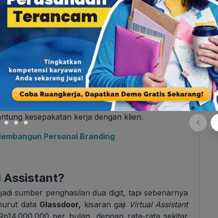
 agar mudah dipahami.
al Assistant
bisa mencakup tugas lain tergantung
miliki. Misalnya, ada VA yang fokus di manajemen
atau
digital marketing
.
 di satu bidang tertentu, atau mengambil beberapa
ntung kesepakatan kerja dengan klien.
 Membangun Personal Branding
l Assistant?
jadi sumber penghasilan dua digit, tapi sebenarnya
nurut data
Glassdoor,
kisaran gaji
Virtual Assistant
Rp14.000.000 per bulan, dengan rata-rata sekitar