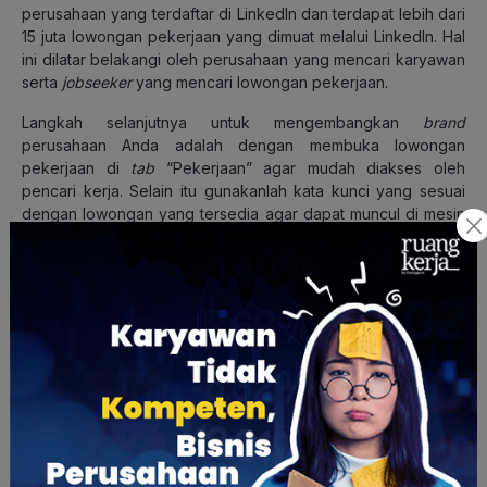
perusahaan yang terdaftar di LinkedIn dan terdapat lebih dari
15 juta lowongan pekerjaan yang dimuat melalui LinkedIn. Hal
ini dilatar belakangi oleh perusahaan yang mencari karyawan
serta
jobseeker
yang mencari lowongan pekerjaan.
Langkah selanjutnya untuk mengembangkan
brand
perusahaan Anda adalah dengan membuka lowongan
pekerjaan di
tab
“Pekerjaan” agar mudah diakses oleh
pencari kerja. Selain itu gunakanlah kata kunci yang sesuai
dengan lowongan yang tersedia agar dapat muncul di mesin
pencari.
4. Bagikan pembaruan dan berita perusahaan
Jika perusahaan Anda membuka lowongan pekerjaan, Anda
bisa membuat
post
mengenai lowongan pekerjaan. Namun,
jika tidak, Anda tetap bisa membuat
post
untuk
mengembangkan
brand
perusahaan.
Misalnya Anda meng-
upadate
tentang
project
perusahaan
terbaru, produk terbaru, membuat
post
mengenai
hard skill
,