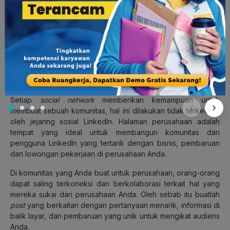
dan lain sebagainya. Anda bisa membuat beberapa
post
ini di
tab
Halamanmu.
Baca Juga:
10 Cara Membuat LinkedIn Post Perusahaan
yang Menarik
5. Bangun sebuah komunitas
Setiap
social network
memberikan kemampuan untuk
membuat sebuah komunitas, hal ini dilakukan tidak terkecuali
oleh jejaring sosial LinkedIn. Halaman perusahaan adalah
tempat yang ideal untuk membangun komunitas dari
pengguna LinkedIn yang tertarik dengan bisnis, pembaruan
dan lowongan pekerjaan di perusahaan Anda.
Di komunitas yang Anda buat untuk perusahaan, orang-orang
dapat saling terkoneksi dan berkolaborasi terkait hal yang
mereka sukai dari perusahaan Anda. Oleh sebab itu buatlah
post
yang berkaitan dengan pertanyaan menarik, informasi di
balik layar, dan pembaruan yang unik untuk mengikat audiens
Anda.