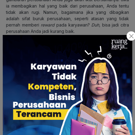
ia membagikan hal yang baik dari perusahaan, Anda tentu
tidak akan rugi. Namun, bagaimana jika yang dibagikan
adalah sifat buruk perusahaan, seperti atasan yang tidak
pernah memberi
reward
pada karyawan?
Duh,
bisa jadi citra
perusahaan Anda jadi kurang baik.
Karena itu mulai sekarang jangan pelit untuk memberikan
apresiasi pada karyawan Anda ya.
Baca Juga:
5 Kesalahan Fatal Generasi Milenial dalam
Karier
5. Memicu karyawan mewujudkan
goals
perusahaan