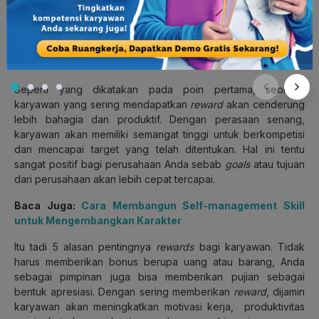
Karyawan yang produktif dan bahagia akan memicu
wujudkan
goals
perusahaan (Sumber: inc.com)
Seperti yang dikatakan pada poin pertama, seorang
karyawan yang sering mendapatkan
reward
akan cenderung
lebih bahagia dan produktif. Dengan perasaan senang,
karyawan akan memiliki semangat tinggi untuk berkompetisi
dan mencapai target yang telah ditentukan. Hal ini tentu
sangat positif bagi perusahaan Anda sebab
goals
atau tujuan
dari perusahaan akan lebih cepat tercapai.
Baca Juga:
Cara Membangun Self-management Skill
untuk Mengembangkan Karakter
Itu tadi 5 alasan pentingnya
rewards
bagi karyawan. Tidak
harus memberikan bonus berupa uang atau barang, Anda
sebagai pimpinan juga bisa memberikan pujian sebagai
bentuk apresiasi. Dengan sering memberikan
reward
, dijamin
karyawan akan meningkatkan motivasi kerja, produktivitas