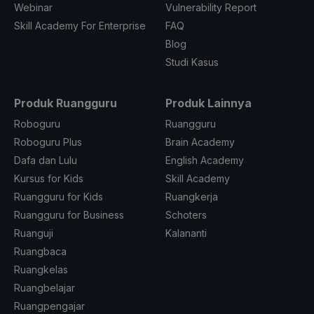
Webinar
Vulnerability Report
Skill Academy For Enterprise
FAQ
Blog
Studi Kasus
Produk Ruangguru
Produk Lainnya
Roboguru
Ruangguru
Roboguru Plus
Brain Academy
Dafa dan Lulu
English Academy
Kursus for Kids
Skill Academy
Ruangguru for Kids
Ruangkerja
Ruangguru for Business
Schoters
Ruanguji
Kalananti
Ruangbaca
Ruangkelas
Ruangbelajar
Ruangpengajar