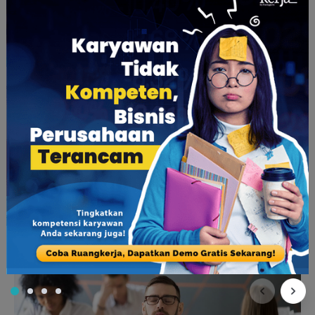
(Sumber: instagram.com/ruangkerja)
Ada istilah
monotasking
dan
multitasking
dalam bekerja.
Monotasking
berarti fokus mengerjakan tugas satu per satu
dengan konsentrasi penuh, sedangkan
multitasking
adalah
mengerjakan banyak tugas di saat yang bersamaan.
Dengan melakukan
monotasking
dipercaya bekerja bisa lebih
fokus, menumbuhkan disiplin diri, menguatkan kemampuan
konsentrasi, dan dapat memberikan rasa tenang saat
mengerjakan sesuatu. Berbeda dengan
multitasking
yang
bisa menurunkan konsentrasi, merusak memori serta fungsi
otak, bisa memberikan rasa lelah berlebihan, dan akibatnya
membuat Anda jadi kurang detail saat mengerjakan tugas.
Maka, hal terbaik yang bisa Anda lakukan adalah dengan
mengerjakan tugas satu per satu.
5. Rileks dan tenangkan pikiran