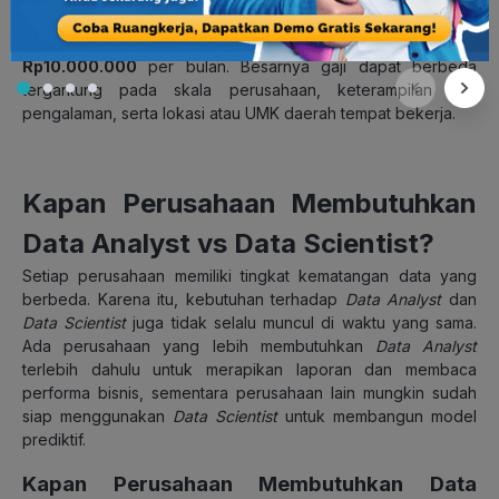
Menurut data dari Jobstreet, kisaran gaji
Data Analyst
di
Indonesia berada antara
Rp6.500.000 hingga
Rp10.000.000
per bulan. Besarnya gaji dapat berbeda
tergantung pada skala perusahaan, keterampilan dan
pengalaman, serta lokasi atau UMK daerah tempat bekerja.
Kapan Perusahaan Membutuhkan
Data Analyst vs Data Scientist?
Setiap perusahaan memiliki tingkat kematangan data yang
berbeda. Karena itu, kebutuhan terhadap
Data Analyst
dan
Data Scientist
juga tidak selalu muncul di waktu yang sama.
Ada perusahaan yang lebih membutuhkan
Data Analyst
terlebih dahulu untuk merapikan laporan dan membaca
performa bisnis, sementara perusahaan lain mungkin sudah
siap menggunakan
Data Scientist
untuk membangun model
prediktif.
Kapan Perusahaan Membutuhkan Data