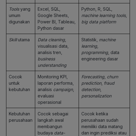
Tools
yang
Excel, SQL,
Python, R, SQL,
umum
Google Sheets,
machine learning tools
,
digunakan
Power BI, Tableau,
big data platform
Python dasar
Skill
utama
Data cleaning
,
Statistik,
machine
visualisasi data,
learning
,
analisis tren,
programming
, data
business
engineering dasar
understanding
Cocok
Monitoring KPI,
Forecasting
,
churn
untuk
laporan performa,
prediction
,
fraud
kebutuhan
analisis
campaign
,
detection
,
evaluasi
personalization
operasional
Kebutuhan
Cocok sebagai
Cocok ketika
perusahaan
langkah awal
perusahaan sudah
membangun
memiliki data matang
budaya
data-
dan ingin prediksi atau