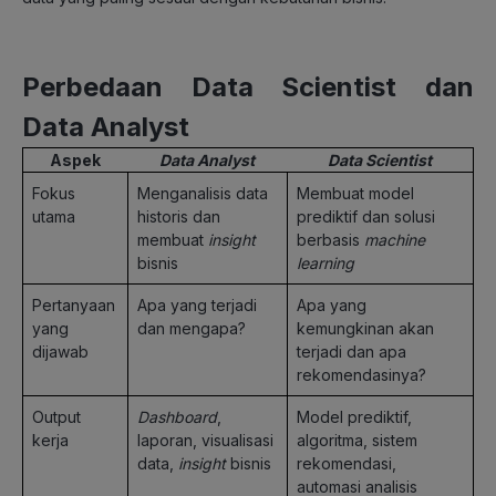
Perbedaan Data Scientist dan
Data Analyst
Aspek
Data Analyst
Data Scientist
Fokus
Menganalisis data
Membuat model
utama
historis dan
prediktif dan solusi
membuat
insight
berbasis
machine
bisnis
learning
Pertanyaan
Apa yang terjadi
Apa yang
yang
dan mengapa?
kemungkinan akan
dijawab
terjadi dan apa
rekomendasinya?
Output
Dashboard
,
Model prediktif,
kerja
laporan, visualisasi
algoritma, sistem
data,
insight
bisnis
rekomendasi,
automasi analisis