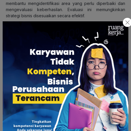
membantu mengidentifikasi area yang perlu diperbaiki dan
mengevaluasi keberhasilan. Evaluasi ini memungkinkan
strategi bisnis disesuaikan secara efektif.
3. Memahami Perilaku Pelanggan
Melalui analisis data pelanggan,
Data Analyst
membantu
perusahaan mengenali preferensi konsumen,
mengembangkan strategi pemasaran yang tepat sasaran,
serta meningkatkan loyalitas dan kepuasan pelanggan.
Baca Juga:
Strategi Perusahaan Menghadapi Era
Revolusi “The Great Relearning”
Gaji Data Analyst di Indonesia
Data Analyst
sangat dibutuhkan di berbagai sektor, seperti
perbankan, transportasi, asuransi, kesehatan, farmasi, ritel,
pendidikan, pemerintahan, dan sektor lainnya.