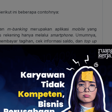
Berikut ini beberapa contohnya:
gan
m-banking
merupakan aplikasi
mobile
yang
 rekening hanya melalui
smartphone.
Umumnya,
 membayar tagihan, cek informasi saldo, dan
top up
b browser
. Secara fungsi hampir sama dengan
m-
atform-nya
saja. Di sini, nasabah bisa melakukan
pengecekan saldo, transfer uang, dan pembayaran