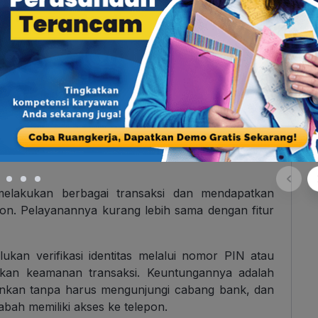
 mana nasabah bisa melakukan berbagai transaksi
onsel. Layanan ini biasanya mencakup cek saldo,
n informasi, dst.
g
,
SMS banking
memiliki akses yang lebih mudah,
 ponsel dengan kemampuan SMS, dan tidak
elakukan berbagai transaksi dan mendapatkan
epon. Pelayanannya kurang lebih sama dengan fitur
kan verifikasi identitas melalui nomor PIN atau
tikan keamanan transaksi. Keuntungannya adalah
nkan tanpa harus mengunjungi cabang bank, dan
abah memiliki akses ke telepon.