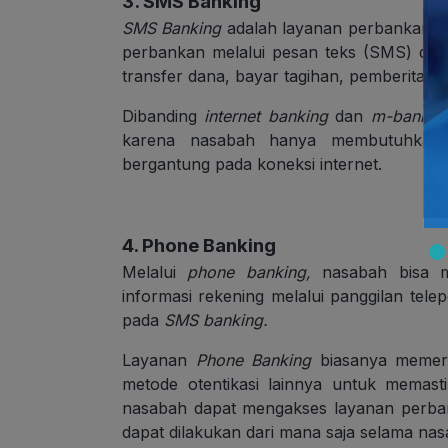
3. SMS Banking
SMS Banking
adalah layanan perbankan di
perbankan melalui pesan teks (SMS) di p
transfer dana, bayar tagihan, pemberitahua
Dibanding
internet banking
dan
m-bankin
karena nasabah hanya membutuhkan
bergantung pada koneksi internet.
4. Phone Banking
Melalui
phone banking,
nasabah bisa m
informasi rekening melalui panggilan tel
pada
SMS banking.
Layanan
Phone Banking
biasanya memerlu
metode otentikasi lainnya untuk memas
nasabah dapat mengakses layanan perba
dapat dilakukan dari mana saja selama nas