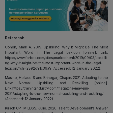
Referensi:
Cohen, Mark A. 2019. Upskilling: Why It Might Be The Most
Important Word In The Legal Lexicon [online]. Link:
https://www.forbes.com/sites/markcohen1/2019/09/03/upskilli
ng-why-it-might-be-the-most-important-word-in-the-legal-
lexicon/?sh=2892d91c36a9, Accessed: 12 January 2022).
Masino, Hollace S and Brinegar, Chapin. 2021. Adapting to the
New Normal: Upskilling and Reskilling [online].
Link:https://trainingindustry.com/magazine/may-jun-
2021/adapting-to-the-new-normal-upskilling-and-reskilling/
(Accessed: 12 January 2022)
Kirsch CPTM LDSS, Julie. 2020. Talent Development’s Answer