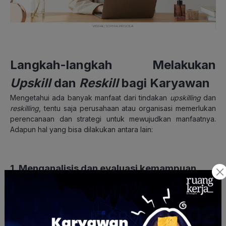
Langkah-langkah Melakukan
Upskill
dan
Reskill
bagi Karyawan
Mengetahui ada banyak manfaat dari tindakan
upskilling
dan
reskilling
, tentu saja perusahaan atau organisasi memerlukan
perencanaan dan strategi untuk mewujudkan manfaatnya.
Adapun hal yang bisa dilakukan antara lain:
1. Menganalisis dan evaluasi kemampuan
karyawan
Dalam tahapan perencanaan, menentukan anggaran, waktu,
dan parameter dari evaluasi sangat penting untuk dilakukan.
Mengidentifikasi peran dan tanggung jawab, kinerja, tolok