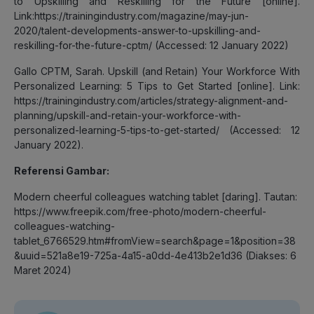
to Upskilling and Reskilling for the Future [online].
Link:https://trainingindustry.com/magazine/may-jun-
2020/talent-developments-answer-to-upskilling-and-
reskilling-for-the-future-cptm/ (Accessed: 12 January 2022)
Gallo CPTM, Sarah. Upskill (and Retain) Your Workforce With
Personalized Learning: 5 Tips to Get Started [online]. Link:
https://trainingindustry.com/articles/strategy-alignment-and-
planning/upskill-and-retain-your-workforce-with-
personalized-learning-5-tips-to-get-started/ (Accessed: 12
January 2022).
Referensi Gambar:
Modern cheerful colleagues watching tablet [daring]. Tautan:
https://www.freepik.com/free-photo/modern-cheerful-
colleagues-watching-
tablet_6766529.htm#fromView=search&page=1&position=38
&uuid=521a8e19-725a-4a15-a0dd-4e413b2e1d36 (Diakses: 6
Maret 2024)