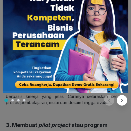
ukur keterampilan bagian dari penentuan pelatihan upskilling
maupun reskilling.
Setelah mengumpulkan data dari beberapa pokok penting
perencanaan, kemudian lakukan analisis untuk peningkatan
keterampilan. Memiliki lebih banyak informasi di awal
memberikan bekal untuk merencanakan dan melaksanakan
pelatihan dengan hasil yang sukses.
2. Menentukan tujuan pembelajaran
Seperti pada poin pertama, perencanaan yang matang akan
menentukan tujuan dan output yang ingin diperoleh.
Menentukan tujuan pembelajaran tentunya diselaraskan
dengan tujuan bisnis perusahaan. Tujuan pembelajaran bisa
berbasis kinerja yang jelas. Caranya selaraskan seluruh
proses pembelajaran, mulai dari desain hingga evaluasi.
3. Membuat
pilot project
atau program