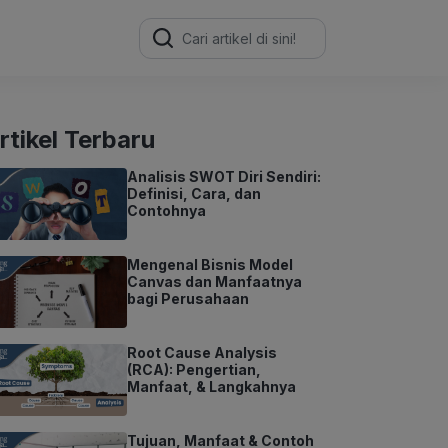
Search
for:
rtikel Terbaru
Analisis SWOT Diri Sendiri:
Definisi, Cara, dan
Contohnya
Mengenal Bisnis Model
Canvas dan Manfaatnya
bagi Perusahaan
Root Cause Analysis
(RCA): Pengertian,
Manfaat, & Langkahnya
Tujuan, Manfaat & Contoh