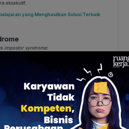
ra eksekutif.
belajaran yang Menghasilkan Solusi Terbaik
drome
mi
impostor syndrome
:
ri
encapaian diri dengan faktor eksternal
rampilan diri secara objektif
idak mampu memenuhi standar yang ditetapkan