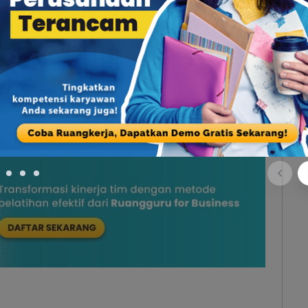
ng mengalami
imposter syndrome
akan memotivasi
keras sampai memenuhi standar yang ditetapkannya
rang lain.
erlu memiliki tingkat kepercayaan diri yang tinggi
bisa menyelesaikannya dengan optimal. Bagaimana
gi? Mari, latih kepercayaan diri tim Anda melalui
ness
dari
Ruang Kerja
. Daftar sekarang!