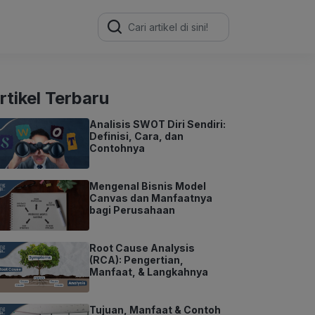
Search
for:
rtikel Terbaru
Analisis SWOT Diri Sendiri:
Definisi, Cara, dan
Contohnya
Mengenal Bisnis Model
Canvas dan Manfaatnya
bagi Perusahaan
Root Cause Analysis
(RCA): Pengertian,
Manfaat, & Langkahnya
Tujuan, Manfaat & Contoh