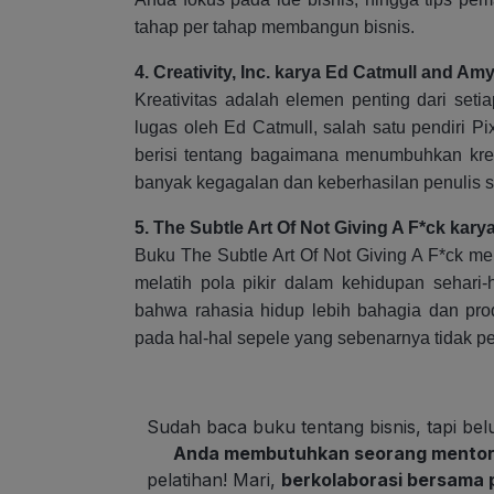
tahap per tahap membangun bisnis.
4. Creativity, Inc. karya Ed Catmull and Am
Kreativitas adalah elemen penting dari seti
lugas oleh Ed Catmull, salah satu pendiri Pix
berisi tentang bagaimana menumbuhkan kreat
banyak kegagalan dan keberhasilan penulis s
5. The Subtle Art Of Not Giving A F*ck kar
Buku The Subtle Art Of Not Giving A F*ck me
melatih pola pikir dalam kehidupan sehar
bahwa rahasia hidup lebih bahagia dan produ
pada hal-hal sepele yang sebenarnya tidak pe
Sudah baca buku tentang bisnis, tapi be
Anda membutuhkan seorang mentor
pelatihan! Mari,
berkolaborasi bersama p