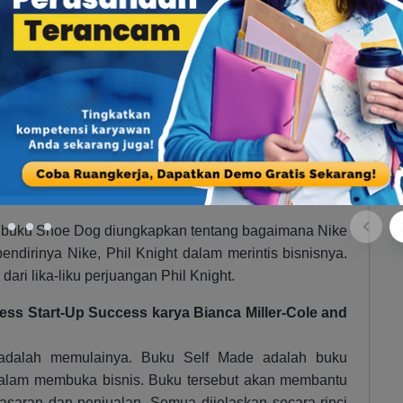
ki
uku best seller yang wajib dibaca. Buku tersebut
nulis asal Jepang. Dalam buku tersebut dijelaskan
ya tentang uang dan investasi. Ada banyak insight
soal uang.
 buku Shoe Dog diungkapkan tentang bagaimana Nike
endirinya Nike, Phil Knight dalam merintis bisnisnya.
ari lika-liku perjuangan Phil Knight.
ness Start-Up Success karya Bianca Miller-Cole and
 adalah memulainya. Buku Self Made adalah buku
lam membuka bisnis. Buku tersebut akan membantu
asaran dan penjualan. Semua dijelaskan secara rinci