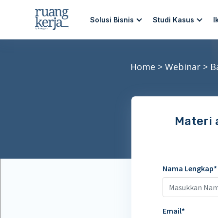
Solusi Bisnis
Studi Kasus
I
Home
>
Webinar
>
B
Materi 
Nama Lengkap
Email