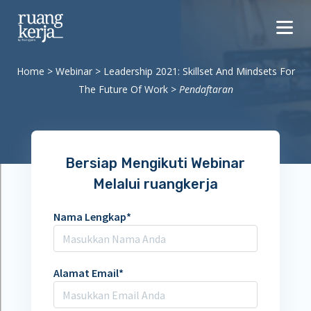
Home
>
Webinar
>
Leadership 2021: Skillset And Mindsets For
The Future Of Work
>
Pendaftaran
Bersiap Mengikuti Webinar
Melalui ruangkerja
Nama Lengkap
*
Alamat Email
*