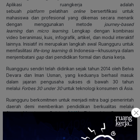
Aplikasi ruangkerja adalah
sebuah
platform
pelatihan
online
bersertifikasi untuk
mahasiswa dan profesional yang dikemas secara menarik
dengan menggunakan metode
journey-based
learning
dan
micro learning
. Lengkap dengan kombinasi
video beranimasi, kuis, infografik, artikel, dan modul interaktif
lainnya. Inisiatif ini merupakan langkah awal Ruangguru untuk
memfasilitasi
life-long learning
di Indonesia—khususnya dalam
menjembatani
gap
dari pendidikan formal dan dunia kerja.
Ruangguru sendiri telah didirikan sejak tahun 2014 oleh Belva
Devara dan Iman Usman, yang keduanya berhasil masuk
dalam jajaran pengusaha sukses di bawah 30 tahun
melalui
Forbes 30 under 30
untuk teknologi konsumen di Asia.
Ruangguru berkomitmen untuk menjadi mitra bagi pemerintah
daerah demi memberikan pendidikan berkualitas melalui
Sistem Manajemen Belajar (
LMS
). Tahun lalu, Ruangguru
berhasil bekerja sama dengan 32 (dari 34) pemerintah
provinsi dan lebih dari 326 pemerintah kota dan kabupaten di
Indonesia.