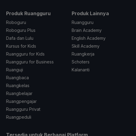
Produk Ruangguru
Produk Lainnya
Roboguru
Ruangguru
Roboguru Plus
Brain Academy
Dafa dan Lulu
English Academy
Kursus for Kids
Skill Academy
Ruangguru for Kids
Ruangkerja
Ruangguru for Business
Schoters
Ruanguji
Kalananti
Ruangbaca
Ruangkelas
Ruangbelajar
Ruangpengajar
Ruangguru Privat
Ruangpeduli
Tersedia untuk Berbagai Platform