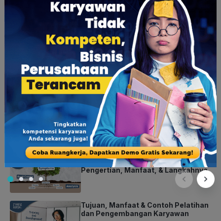
Maya Martha
Bagikan artikel ini:
Artikel Terbaru
Mengenal Bisnis Model Canvas dan
Manfaatnya bagi Perusahaan
Root Cause Analysis (RCA):
Pengertian, Manfaat, & Langkahnya
Tujuan, Manfaat & Contoh Pelatihan
dan Pengembangan Karyawan